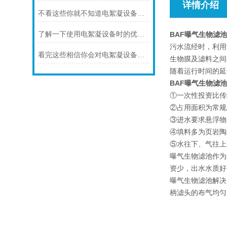
详情介绍
不看这些你就不知道电絮凝设备还有这么多优点
了解一下使用电絮凝设备时的优点及注意事项吧
BAF曝气生物滤池
污水流经时，利用
看完这些相信你会对电絮凝设备有更多的了解
生物膜及滤料之间
随着运行时间的延
BAF曝气生物滤池
①一次性投资比传
②占用面积为常规工
③进水要求悬浮物
④填料多为页岩陶粒
⑤水往下、气往上
曝气生物滤池作为
资少，出水水质好
曝气生物滤池解决
柄滤头的布气均匀