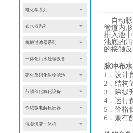
电化学系列
自动脉
布水器系列
管道内形
排入池中
池底的污
机械过滤器系列
的接触反
一体化污水处理设备
脉冲布水
1．设计
硝化反硝化生物滤池
2．结构
3．除提
芬顿催化氧化设备
4．运行
铁碳微电解反应器
5．价格
6．兼有
混凝沉淀一体机