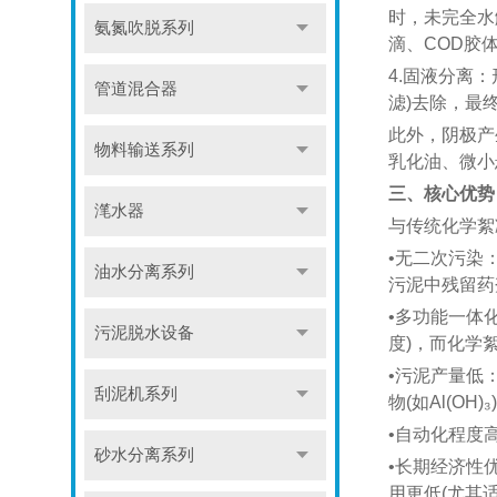
时，未完全水
氨氮吹脱系列
滴、COD胶
4.​​固液
管道混合器
滤)去除，最
此外，阴极产
物料输送系列
乳化油、微小
三、核心优势
滗水器
与传统化学絮
•​​无二次
油水分离系列
污泥中残留药
•​​多功能一体
污泥脱水设备
度)，而化学
•​​污泥产量
刮泥机系列
物(如Al(O
•​​自动化
砂水分离系列
•​​长期经
用更低(尤其