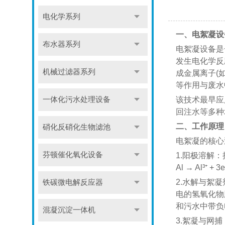
电化学系列
一、电絮凝设
布水器系列
电絮凝设备是
发生电化学反
机械过滤器系列
成金属离子(如A
等作用与废水
一体化污水处理设备
该技术最早应
回注水等多种
二、工作原理
硝化反硝化生物滤池
电絮凝的核心
芬顿催化氧化设备
1.​​阳极溶
Al → Al³⁺
2.​​水解与
铁碳微电解反应器
电的氢氧化物胶
和污水中带负
混凝沉淀一体机
3.​​絮凝