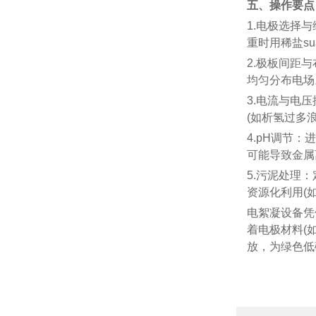
五、操作要点
1.​​电极选
重时用稀盐su
2.​​极板间
均匀分布电场
3.​​电流与
(如析氢过多
4.​​pH调
可能导致金属
5.​​污泥处
资源化利用(
电絮凝设备凭
着电极材料(
放，为绿色低