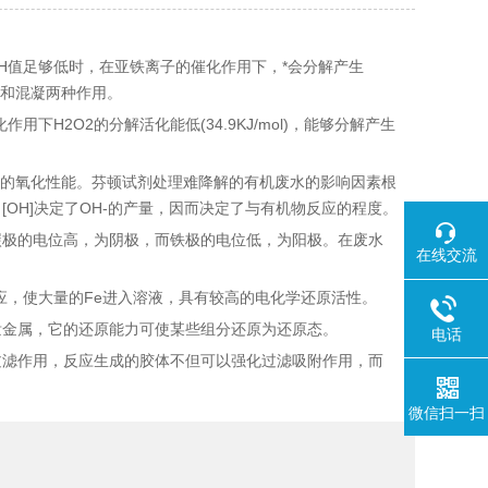
值足够低时，在亚铁离子的催化作用下，*会分解产生
化和混凝两种作用。
2O2的分解活化能低(34.9KJ/mol)，能够分解产生
的氧化性能。芬顿试剂处理难降解的有机废水的影响因素根
]、[OH]决定了OH-的产量，因而决定了与有机物反应的程度。
极的电位高，为阴极，而铁极的电位低，为阳极。在废水
在线交流
，使大量的Fe进入溶液，具有较高的电化学还原活性。
金属，它的还原能力可使某些组分还原为还原态。
电话
滤作用，反应生成的胶体不但可以强化过滤吸附作用，而
微信扫一扫