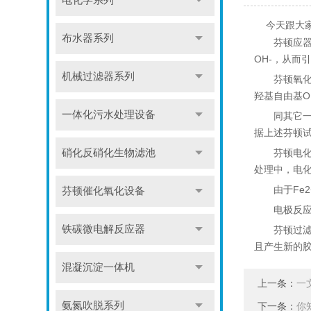
电化学系列
今天跟大家
布水器系列
芬顿应器可
OH-，从
机械过滤器系列
芬顿氧化作用
羟基自由基O
一体化污水处理设备
同其它一些
据上述芬顿试
硝化反硝化生物滤池
芬顿电化学
处理中，电
由于Fe2
芬顿催化氧化设备
电极反应所
铁碳微电解反应器
芬顿过滤吸
且产生新的胶
混凝沉淀一体机
上一条：
一
氨氮吹脱系列
下一条：
你