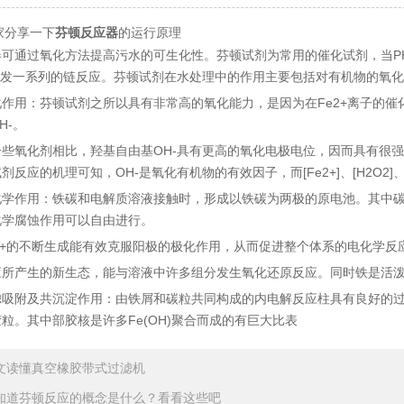
分享一下
的运行原理
芬顿反应器
通过氧化方法提高污水的可生化性。芬顿试剂为常用的催化试剂，当PH
而引发一系列的链反应。芬顿试剂在水处理中的作用主要包括对有机物的氧
：芬顿试剂之所以具有非常高的氧化能力，是因为在Fe2+离子的催化作用下H
H-。
氧化剂相比，羟基自由基OH-具有更高的氧化电极电位，因而具有很强
剂反应的机理可知，OH-是氧化有机物的有效因子，而[Fe2+]、[H2O2
作用：铁碳和电解质溶液接触时，形成以铁碳为两极的原电池。其中碳
化学腐蚀作用可以自由进行。
+的不断生成能有效克服阳极的极化作用，从而促进整个体系的电化学反应
产生的新生态，能与溶液中许多组分发生氧化还原反应。同时铁是活泼
附及共沉淀作用：由铁屑和碳粒共同构成的内电解反应柱具有良好的过
粒。其中部胶核是许多Fe(OH)聚合而成的有巨大比表
文读懂真空橡胶带式过滤机
知道芬顿反应的概念是什么？看看这些吧