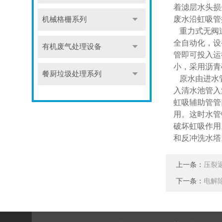
着滤层水头损
废水沿虹吸管
机械格栅系列
重力式无阀过
全自动化，设
有机废气处理设备
管即可投入运
小，采用沥青
餐厨垃圾处理系列
原水由进水管
入清水池管入
虹吸辅助管管
用。这时水管
破坏虹吸作用
和反冲洗水塔
上一条：
压裂
下一条：
电解