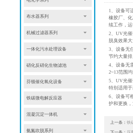
电化学系列
1、设备可
布水器系列
橡胶厂、化
续工作，运
机械过滤器系列
2、UV光
脱臭效果大
一体化污水处理设备
3、设备无
节约大量排
4、设备无
硝化反硝化生物滤池
2~13范
5、UV光
芬顿催化氧化设备
特别适用于
6、设备可
铁碳微电解反应器
护和更换，
混凝沉淀一体机
上一条：
铁
氨氮吹脱系列
下一条：
压