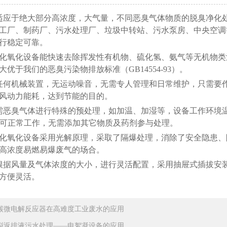
适应于绝大部分高浓度，大气量，不同恶臭气体物质的脱臭净化
工厂、制药厂、污水处理厂、垃圾中转站、污水泵房、中央空调
行稳定可靠。
催化氧化设备能快速去除挥发性有机物、硫化氢、氨气等无机物类
大优于我们的恶臭污染物排放标准（GB14554-93）。
任何机械装置，无运动噪音，无需专人管理和日常维护，只需要
风动力能耗，达到节能的目的。
需恶臭气体进行特殊的预处理，如加温、加湿等，设备工作环境温度在-
围均可正常工作，无需添加其它物质及药剂参与处理。
催化氧化设备采用光解原理，采取了隔爆处理，消除了安全隐患
高浓度易燃易爆废气的场合。
根据风量及气体浓度的大小，进行灵活配置，采用抽屉式插拔安
方便灵活。
碳微电解反应器在高难度工业废水的应用
裂返排液污水处理——电絮凝设备的应用