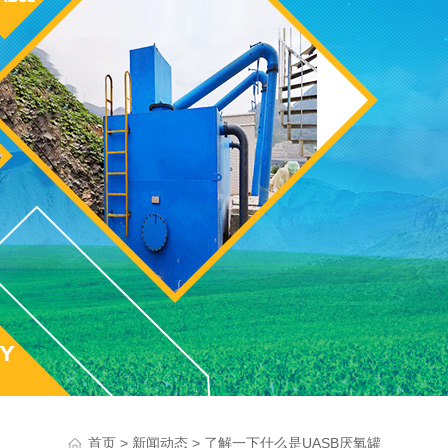
>
> 了解一下什么是UASB厌氧罐
首页
新闻动态