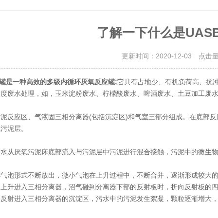
了解一下什么是UAS
更新时间：2020-12-03 点击
罐是一种高效的多级内循环厌氧反应罐;
它具有占地少、有机负荷高、抗
浓度废水处理，如，玉米淀粉废水、柠檬酸废水、啤酒废水、土豆加工废
反应区、气液固三相分离器(包括沉淀区)和气室三部分组成。在底部反
成污泥层。
从厌氧污泥床底部流入与污泥层中污泥进行混合接触，污泥中的微生物
泡形式不断放出，微小气泡在上升过程中，不断合并，逐渐形成较大的
起上升进入三相分离器，沼气碰到分离器下部的反射板时，折向反射板的
过反射进入三相分离器的沉淀区，污水中的污泥发生絮凝，颗粒逐渐增大