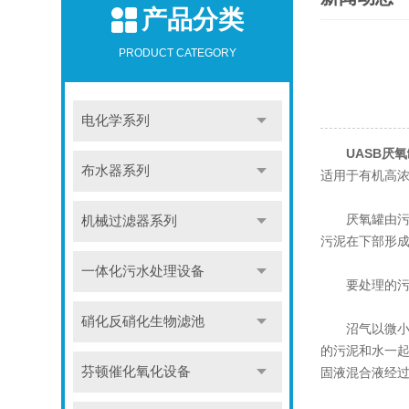
产品分类
PRODUCT CATEGORY
电化学系列
UASB厌氧
布水器系列
适用于有机高
厌氧罐由污泥
机械过滤器系列
污泥在下部形
一体化污水处理设备
要处理的污水
硝化反硝化生物滤池
沼气以微小气
的污泥和水一
芬顿催化氧化设备
固液混合液经