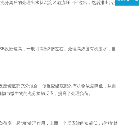
泥分离后的处理出水从沉淀区溢流堰上部溢出，然后排出污泥
B反应罐高，一般可高出3倍左右。处理高浓度有机废水，当
反应罐底部充分混合，使反应罐底部的有机物浓度降低，从而
机物与微生物的充分接触反应，提高了处理负荷。
率，起"粗"处理作用，上面一个反应罐的负荷低，起"精"处