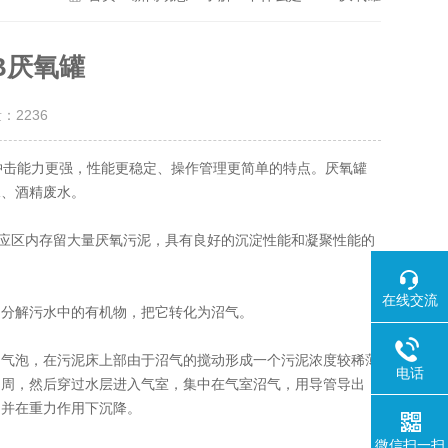
B厌氧罐
量：
2236
冲击能力更强，性能更稳定、操作管理更简单的特点。厌氧罐
水、酒精废水。
应区内存留大量厌氧污泥，具有良好的沉淀性能和凝聚性能的
在线交流
分解污水中的有机物，把它转化为沼气。
气泡，在污泥床上部由于沼气的搅动形成一个污泥浓度较稀薄
电话
四周，然后穿过水层进入气室，集中在气室沼气，用导管导出，
，并在重力作用下沉降。
微信扫一扫