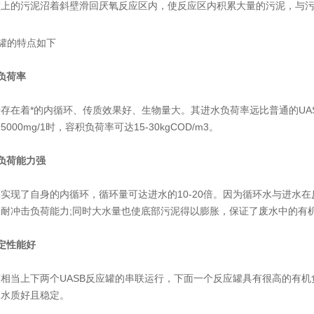
的污泥沼着斜壁滑回厌氧反应区内，使反应区内积累大量的污泥，与污
罐的特点如下
负荷率
在着*的内循环、传质效果好、生物量大。其进水负荷率远比普通的UAS
-15000mg/1时，容积负荷率可达15-30kgCOD/m3。
负荷能力强
现了自身的内循环，循环量可达进水的10-20倍。因为循环水与进水在
的耐冲击负荷能力;同时大水量也使底部污泥得以膨胀，保证了废水中的有
定性能好
上下两个UASB反应罐的串联运行，下面一个反应罐具有很高的有机负荷
水水质好且稳定。