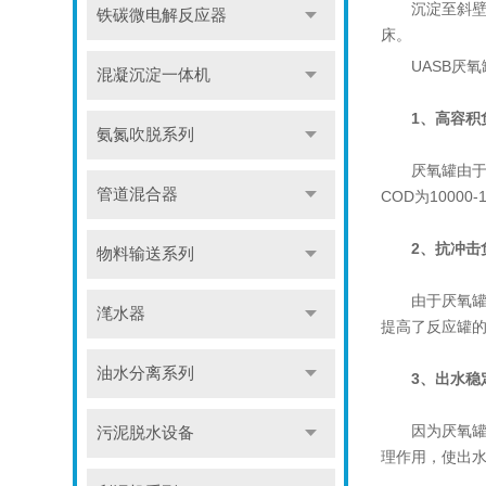
沉淀至斜壁上
铁碳微电解反应器
床。
UASB厌氧
混凝沉淀一体机
1、高容积
氨氮吹脱系列
厌氧罐由于存
管道混合器
COD为10000
2、抗冲击
物料输送系列
由于厌氧罐实
滗水器
提高了反应罐
油水分离系列
3、出水稳
因为厌氧罐相当
污泥脱水设备
理作用，使出