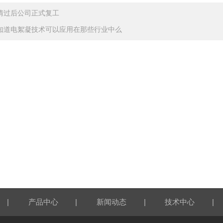
情过后公司正式复工
知道电絮凝技术可以应用在那些行业中么
|
|
|
|
产品中心
新闻动态
技术中心