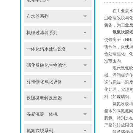
电化学系列
在工业废水处
布水器系列
过物理吹脱与
装备，为工业
氨氮吹脱
机械过滤器系列
使铵离子（NH
衡分压，促使
一体化污水处理设备
合处理焦化、化
准范围内。
硝化反硝化生物滤池
现代氨氮吹脱
板、浮阀板等
芬顿催化氧化设备
调节系统与温
化处理，实现
料（如玻璃钢、
铁碳微电解反应器
氨氮吹脱塔在
氨水的高氨氮
混凝沉淀一体机
脱氮。特别是在
严格的排放限
氨氮吹脱系列
随着环保标准