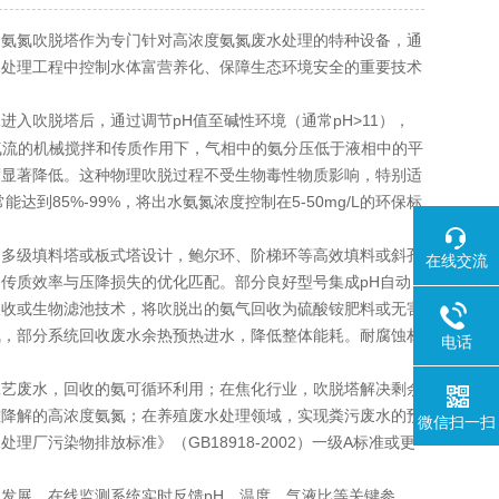
氨氮吹脱塔作为专门针对高浓度氨氮废水处理的特种设备，通
水处理工程中控制水体富营养化、保障生态环境安全的重要技术
入吹脱塔后，通过调节pH值至碱性环境（通常pH>11），
在气流的机械搅拌和传质作用下，气相中的氨分压低于液相中的平
度显著降低。这种物理吹脱过程不受生物毒性物质影响，特别适
到85%-99%，将出水氨氮浓度控制在5-50mg/L的环保标
多级填料塔或板式塔设计，鲍尔环、阶梯环等高效填料或斜孔
在线交流
传质效率与压降损失的优化匹配。部分良好型号集成pH自动
吸收或生物滤池技术，将吹脱出的氨气回收为硫酸铵肥料或无害
气，部分系统回收废水余热预热进水，降低整体能耗。耐腐蚀材
电话
艺废水，回收的氨可循环利用；在焦化行业，吹脱塔解决剩余
难降解的高浓度氨氮；在养殖废水处理领域，实现粪污废水的预
微信扫一扫
污染物排放标准》（GB18918-2002）一级A标准或更
展。在线监测系统实时反馈pH、温度、气液比等关键参