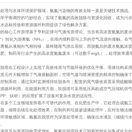
理与水体环境保护领域，氨氮污染物的有效去除一直是关键技术挑战。
化学平衡调控的巧妙结合，实现了氨氮的高效脱除与资源化回收，成为污
废水达标排放和资源循环利用提供了绿色解决方案。
的核心工作原理基于亨利定律与气液传质理论。当含有高浓度氨氮的废水进
塔
₄⁺）转化为游离氨（NH₃），在塔内填料层与上升的空气流逆向接触。
游离氨从液相向气相转移，最终随尾气排出系统，而脱氨后的废水氨氮浓
肥、制药等行业产生的高浓度氨氮废水（可达数千mg/L），处理效率通常能达
塔在工程设计上实现了高效传质与节能环保的优化平衡。塔体结构采用
传质元件大幅增加了气液接触面积；空塔气速与喷淋密度的精准控制确保了
度控制系统，通过实时监测维持吹脱条件；配套的尾气吸收装置采用硫酸
资源循环利用。在能源利用方面，吹脱塔可采用低压风机或空气压缩机供
PP、钛材）的应用扩展了设备对复杂水质的适应性。
多个工业领域发挥着不可替代的作用。在化肥生产中，它处理合成氨工
问题，保障后续生化处理效果；在制药和垃圾渗滤液处理中，应对生物法
环境敏感区域，氨氮吹脱塔作为深度处理单元，确保出水满足《城镇污水处理厂
值。
提升与资源回收需求增长，氨氮吹脱塔技术正朝着智能化与集成化方向发