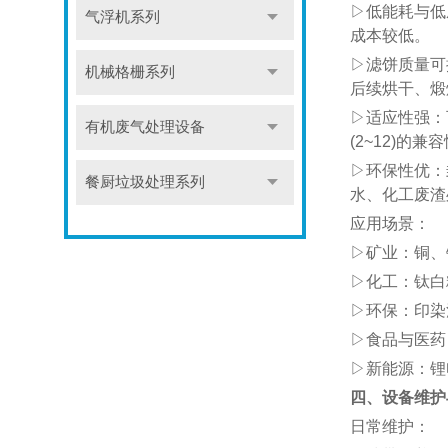
▷低能耗与低
气浮机系列
成本较低。
▷滤饼质量可
机械格栅系列
后续烘干、煅
▷适应性强：可
有机废气处理设备
(2~12)的
▷环保性优：
餐厨垃圾处理系列
水、化工废渣
应用场景：
▷矿业：铜、
▷化工：钛白
▷环保：印染
▷食品与医药
▷新能源：锂
四、设备维护
日常维护：